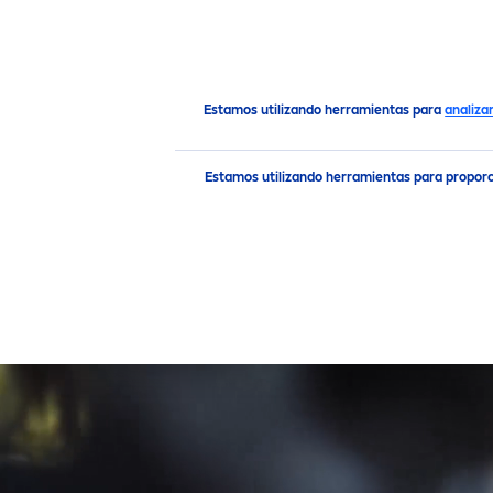
PRODUCTOS
RECO
MEN
Marca y compañía
NIVEA
Connect
Estamos utilizando herramientas para
analiza
Estamos utilizando herramientas para propor