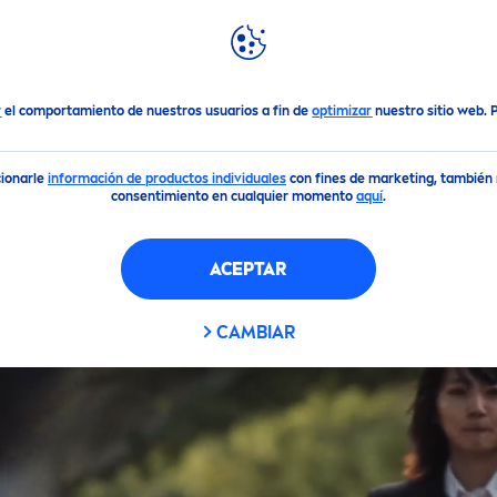
DACIONES
DESTACADOS
MUNDO
NIVEA
r
el comportamiento de nuestros usuarios a fin de
optimizar
nuestro sitio web.
cionarle
información de productos individuales
con fines de marketing, también m
consentimiento en cualquier momento
aquí
.
ACEPTAR
CAMBIAR