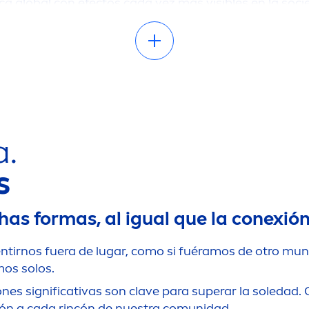
ca global con efectos cada vez más visibles en la s
icitando apoyo*, un factor que, sumado al aislamiento
 de una persona.
slamiento social para poder ayudar a crear un cambio
 que todos merecen las conexiones sociales que nece
 el aislamiento social y el estigma de la soledad.
a.
s
as formas, al igual que la conexión
tirnos fuera de lugar, como si fuéramos de otro mund
mos solos.
nes significativas son clave para superar la soledad
ión a cada rincón de nuestra comunidad.