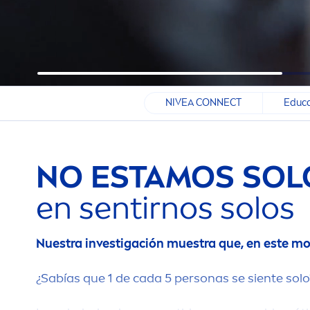
NIVEA CONNECT
Educa
NO ESTAMOS SOL
en sentirnos solos
Nuestra investigación muestra que, en este m
¿Sabías que 1 de cada 5 personas se siente solo