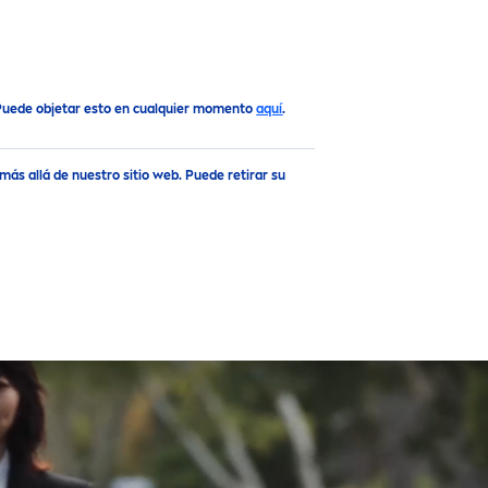
Arriba
 Puede objetar esto en cualquier momento
aquí
.
ás allá de nuestro sitio web. Puede retirar su