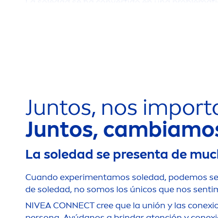
La soledad se ha convertido en una problemáti
el 56% de las personas no se sienta cómoda sol
pueden llegar a afectar la esperanza de vida**
Queríamos comprender mejor la soledad y el ai
comprometidos a tomar medidas porque creemos
misión social,
NIVEA
CONNECT, lucharemos contra
Juntos, nos import
Juntos, cambiamo
La soledad se presenta de much
Cuando experi
men
tamos soledad, podemos sen
de soledad, no somos los únicos que nos senti
NIVEA
CONNECT cree que la unión y las conexio
persona. Ayúdanos a brindar atención y conex