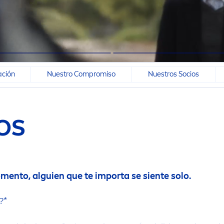
ción
Nuestro Compromiso
Nuestros Socios
OS
o
men
to, alguien que te importa se siente solo.
?*