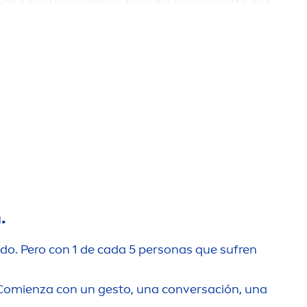
ociedad contemporánea. Resulta preocupante que
, genera riesgos potenciales para la salud que
 duradero en estas estadísticas. Estamos
sitan para prosperar. A través de nuestra
.
o. Pero con 1 de cada 5 personas que sufren
. Comienza con un gesto, una conversación, una