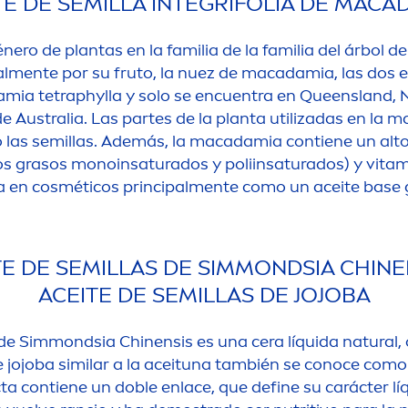
TE DE SEMILLA INTEGRIFOLIA DE MACA
ro de plantas en la familia de la familia del árbol de 
al
men
te por su fruto, la nuez de macadamia, las do
amia tetraphylla y solo se encuentra en Queensland, 
de Australia. Las partes de la planta utilizadas en la
 o las semillas. Además, la macadamia contiene un alt
os grasos monoinsaturados y poliinsaturados) y
vitam
a en cosméticos principal
men
te como un aceite base 
TE DE SEMILLAS DE SIMMONDSIA CHINEN
ACEITE DE SEMILLAS DE JOJOBA
a de Simmondsia Chinensis es una cera líquida
natural
,
e jojoba similar a la aceituna también se conoce como 
ta contiene un doble enlace, que define su carácter lí