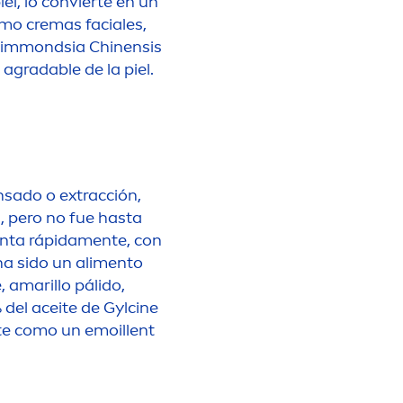
el, lo convierte en un
mo cremas faciales,
. Simmondsia Chinensis
 agradable de la piel.
sado o extracción,
, pero no fue hasta
enta rápida
men
te, con
a sido un ali
men
to
, amarillo pálido,
 del aceite de Gylcine
te como un emoillent