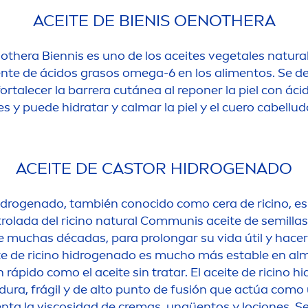
ACEITE DE BIENIS OENOTHERA
othera Biennis es uno de los aceites vegetales
natura
nte de ácidos grasos omega-6 en los ali
men
tos. Se d
rtalecer la barrera cutánea al reponer la piel con ácid
es y puede hidratar y calmar la piel y el cuero cabellu
ACEITE DE CASTOR HIDROGENADO
hidrogenado, también conocido como cera de ricino, es
rolada del ricino
natural
Communis aceite de semillas.
muchas décadas, para prolongar su vida útil y hacer
ite de ricino hidrogenado es mucho más estable en a
n rápido como el aceite sin tratar. El aceite de ricino 
dura, frágil y de alto punto de fusión que actúa como
n
ta la viscosidad de cremas, ungüentos y lociones. Se