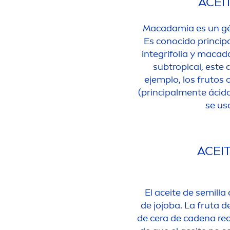
ACEI
Macadamia es un géne
Es conocido princip
integrifolia y macad
subtropical, este 
ejemplo, los frutos
(principal
men
te ácid
se us
ACEI
El aceite de semill
de jojoba. La fruta d
de cera de cadena rec