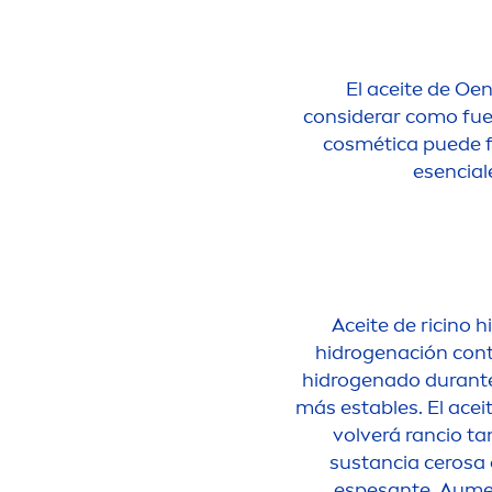
El aceite de Oen
considerar como fue
cosmética puede fo
esencial
Aceite de ricino 
hidrogenación cont
hidrogenado durante 
más estables. El ace
volverá rancio ta
sustancia cerosa 
espesante. Au
me