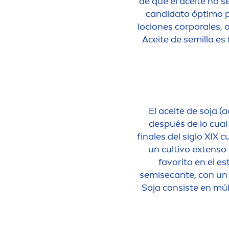
de que el aceite no s
candidato óptimo p
lociones corporales, 
Aceite de semilla es 
El aceite de
soja
(a
después de lo cual
finales del siglo XIX 
un cultivo extenso 
favorito en el es
semisecante, con un l
Soja
consiste en múl