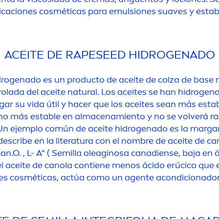
icaciones cosméticas para emulsiones suaves y estab
ACEITE DE RAPESEED HIDROGENADO
idrogenado es un producto de aceite de colza de base
olada del aceite
natural
. Los aceites se han hidroge
ar su vida útil y hacer que los aceites sean más establ
o más estable en almacenamiento y no se volverá ra
 Un ejemplo común de aceite hidrogenado es la margari
escribe en la literatura con el nombre de aceite de c
Can.O. , L- A" ( Semilla oleaginosa canadiense, baja en
el aceite de canola contiene
men
os ácido erúcico que e
es cosméticas, actúa como un agente acondicionador 