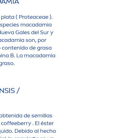
DAMIA
plata ( Proteaceae ).
s especies macadamia
Nueva Gales del Sur y
 macadamia son, por
o contenido de grasa
in
a B. La macadamia
graso.
SIS /
 obtenida de semillas
coffeeberry . El éster
quido. Debido al hecho