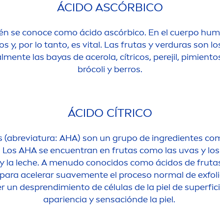
ÁCIDO ASCÓRBICO
én se conoce como ácido ascórbico. En el cuerpo hum
 y, por lo tanto, es
vital
. Las frutas y verduras son 
l
men
te las bayas de acerola, cítricos, perejil, pimient
brócoli y berros.
ÁCIDO CÍTRICO
s (abreviatura: AHA) son un grupo de ingredientes co
co. Los AHA se encuentran en frutas como las uvas y lo
y la leche. A
men
udo conocidos como ácidos de frutas
para acelerar suave
men
te el proceso normal de exfolia
r un desprendimiento de células de la piel de superfic
apariencia y sensaciónde la piel.