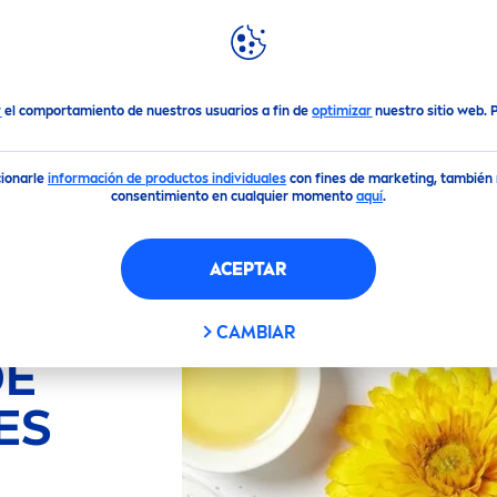
DACIONES
DESTACADOS
MUNDO
NIVEA
edientes
r
el comportamiento de nuestros usuarios a fin de
optimizar
nuestro sitio web.
cionarle
información de productos individuales
con fines de marketing, también m
consentimiento en cualquier momento
aquí
.
ACEPTAR
CAMBIAR
DE
ES