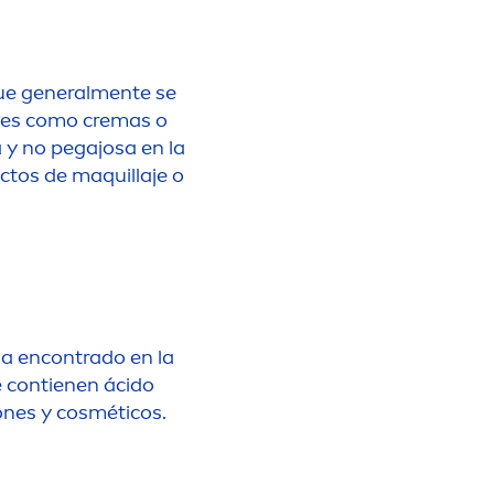
ue general
men
te se
ones como cremas o
a y no pegajosa en la
ctos de maquillaje o
ha encontrado en la
 contienen ácido
ones y cosméticos.