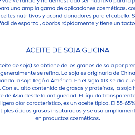
e vuelve rancio y ha demostrado ser nutritivo para la pi
ara una amplia gama de aplicaciones cosméticas, co
aceites nutritivos y acondicionadores para el cabello
fácil de esparza , aborbs rápida
men
te y tiene un tacto
ACEITE DE
SOJA
GLICINA
ceite de
soja
) se obtiene de los granos de
soja
por pren
 general
men
te se refina. La
soja
es originaria de China
cuando la
soja
llegó a América. En el siglo XIX se dio cu
. Con su alto contenido de grasas y proteínas, la
soja
h
te de Asia desde la antigüedad. El líquido transparente
igero olor característico, es un aceite típico. El 55-65%
tiples ácidos grasos insaturados y se usa amplia
men
en productos cosméticos.