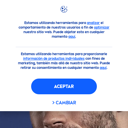
FILTROS
Productos
NIVEA
Men
Estamos utilizando herramientas para
analizar
el
TIPO DE PIEL
comportamiento de nuestros usuarios a fin de
optimizar
nuestro sitio web. Puede objetar esto en cualquier
momento
aquí
.
Piel Normal
Estamos utilizando herramientas para proporcionarle
información de productos individuales
con fines de
Piel Seca
marketing, también más allá de nuestro sitio web. Puede
retirar su consentimiento en cualquier momento
aquí
.
Piel Sensible
ACEPTAR
Todo tipo de piel
CAMBIAR
SIN INGREDIENTES