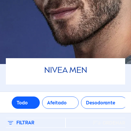
Alcohol (Alcohol Etílico)
Colorantes
Conservantes
FILTROS SELECCIONADOS
NIVEA
MEN
Todo
Afeitado
Desodorante
FILTRAR
ORDENAR