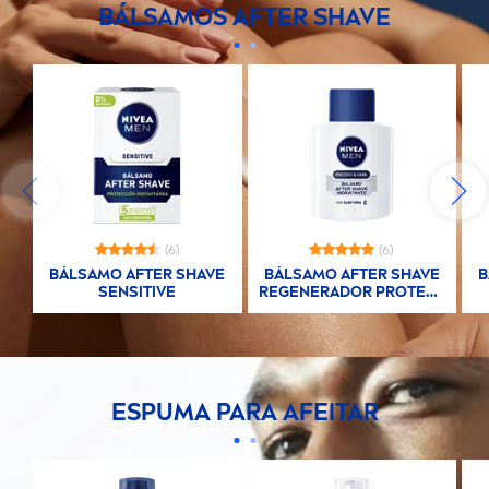
BÁLSAMOS AFTER SHAVE
(6)
(6)
BÁLSAMO AFTER SHAVE
BÁLSAMO AFTER SHAVE
B
SENSITIVE
REGENERADOR
PROTECT
&
CARE
ESPUMA PARA AFEITAR