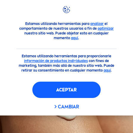
FILTROS
Productos
NIVEA
Men
Espumas & Geles de Afeitar
Estamos utilizando herramientas para
analizar
el
TIPO DE PIEL
comportamiento de nuestros usuarios a fin de
optimizar
nuestro sitio web. Puede objetar esto en cualquier
momento
aquí
.
Piel Normal
Estamos utilizando herramientas para proporcionarle
información de productos individuales
con fines de
Piel Seca
marketing, también más allá de nuestro sitio web. Puede
retirar su consentimiento en cualquier momento
aquí
.
Piel Sensible
ACEPTAR
Todo tipo de piel
CAMBIAR
FILTROS SELECCIONADOS