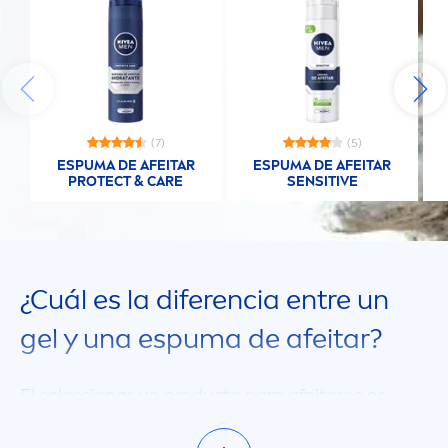
(7)
(5)
ESPUMA DE AFEITAR
ESPUMA DE AFEITAR
PROTECT
&
CARE
SENSITIVE
¿Cuál es la diferencia entre un
gel y una espuma de afeitar?
El seleccionar un producto para afeitarse es
usual
men
te un a
sun
to de gusto personal.
La ventaja de la espuma para afeitar radica en