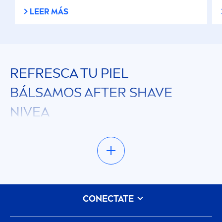
LEER MÁS
REFRESCA TU PIEL
BÁLSAMOS AFTER SHAVE
NIVEA
Tu pregunta: ¿qué hacer cuando el afeitado es
duro para tu piel?. Nuestra respuesta: Usa la
línea de productos para después del afeitado de
NIVEA
que suavizan, refrescan y regeneran la
cara inmediata
men
te después del afeitado.
CONECTATE
Estas lociones para después del afeitado se
absorben rápida
men
te, no son grasosas y