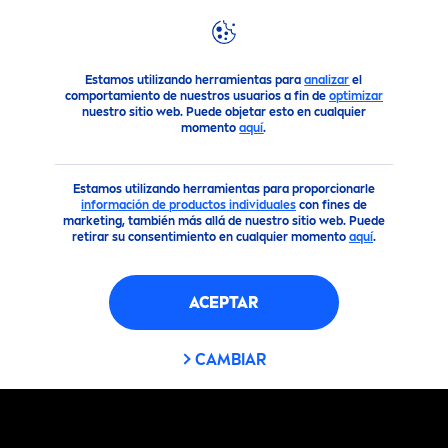
FILTROS
Reco
men
daciones
Proteccion Solar
Estamos utilizando herramientas para
analizar
el
TIPO DE CONTENIDO
comportamiento de nuestros usuarios a fin de
optimizar
nuestro sitio web. Puede objetar esto en cualquier
momento
aquí
.
Artículo
Estamos utilizando herramientas para proporcionarle
información de productos individuales
con fines de
Tutorial
marketing, también más allá de nuestro sitio web. Puede
retirar su consentimiento en cualquier momento
aquí
.
Vídeo
ACEPTAR
FILTROS SELECCIONADOS
CAMBIAR