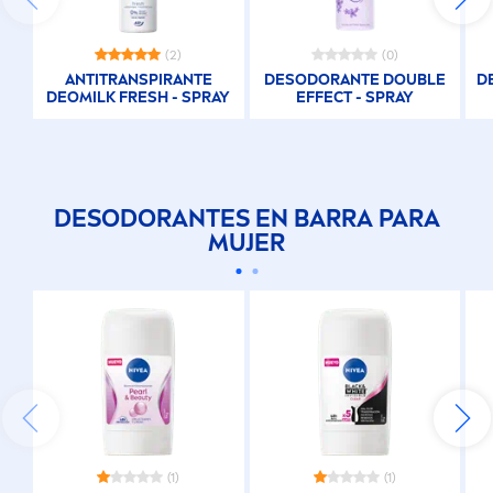
(2)
(0)
ANTITRANSPIRANTE
DESODORANTE DOUBLE
D
DEOMILK
FRESH
- SPRAY
EFFECT - SPRAY
DESODORANTES EN BARRA PARA
MUJER
(1)
(1)