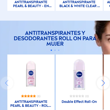
ANTITRANSPIRANTE
ANTITRANSPIRANTE
A
PEARL
&
BEAUTY
- EN
BLACK
&
WHITE
CLEAR -
BARRA
EN BARRA
ANTITRANSPIRANTES Y
DESODORANTES ROLL ON PARA
MUJER
(8)
(0)
ANTITRANSPIRANTE
Double Effect Roll-On
PEARL
&
BEAUTY
- ROLL-
ON