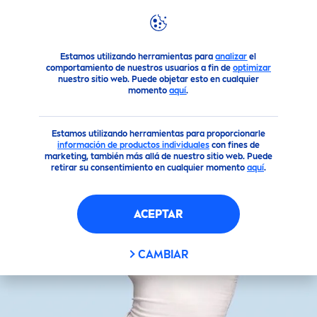
FILTROS
Productos
Loción Corporal Cremas Hidratantes
ANTITR
Estamos utilizando herramientas para
analizar
el
GAMA DE PRODUCTOS
comportamiento de nuestros usuarios a fin de
optimizar
nuestro sitio web. Puede objetar esto en cualquier
momento
aquí
.
Aclarado Natural
Estamos utilizando herramientas para proporcionarle
información de productos individuales
con fines de
Double Effect
marketing, también más allá de nuestro sitio web. Puede
retirar su consentimiento en cualquier momento
aquí
.
Dry Comfort
ACEPTAR
Dry Comfort
CAMBIAR
Invisible Black & White