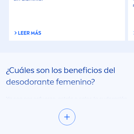
LEER MÁS
¿Cuáles son los beneficios del
desodorante fe
men
ino?
Ya sea por esfuerzo, estrés o calor, la sudoración
es una reacción normal con la que nuestro
cuerpo regula su temperatura. Sin embargo, la
sudoración también puede causar rápida
men
te
olores desagradables y humedad excesiva,