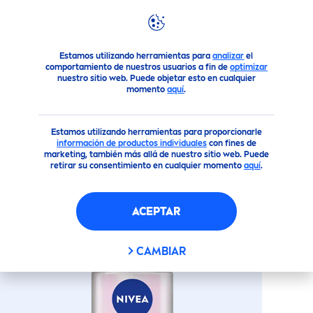
Productos
Loción Corporal Cremas Hidratantes
ANTITR
Estamos utilizando herramientas para
analizar
el
comportamiento de nuestros usuarios a fin de
optimizar
nuestro sitio web. Puede objetar esto en cualquier
momento
aquí
.
(8)
ANTITRANSPIRANTE
PEARL
&
Estamos utilizando herramientas para proporcionarle
BEAUTY
- ROLL-ON
información de productos individuales
con fines de
marketing, también más allá de nuestro sitio web. Puede
retirar su consentimiento en cualquier momento
aquí
.
ACEPTAR
CAMBIAR