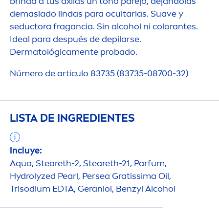
brinda a tus axilas un tono parejo, dejándolas
demasiado lindas para ocultarlas. Suave y
seductora fragancia. Sin alcohol ni
color
antes.
Ideal para después de depilarse.
Dermatológica
men
te probado.
Número de articulo 83735 (83735-08700-32)
LISTA DE INGREDIENTES
Incluye:
Aqua
, Steareth-2, Steareth-21, Parfum,
Hydro
lyzed
Pearl
, Persea Gratissima Oil,
Trisodium EDTA, Geraniol, Benzyl Alcohol