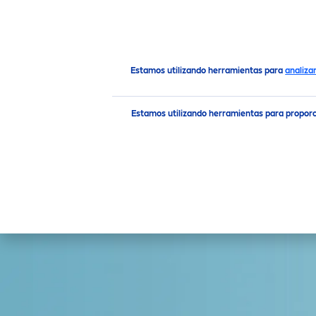
PRODUCTOS
RECO
MEN
Productos
Loción Corporal Cremas Hidratantes
Cui
Estamos utilizando herramientas para
analiza
TIPO DE PIEL
Estamos utilizando herramientas para propor
Piel Extra Seca
Piel Seca
FILTROS