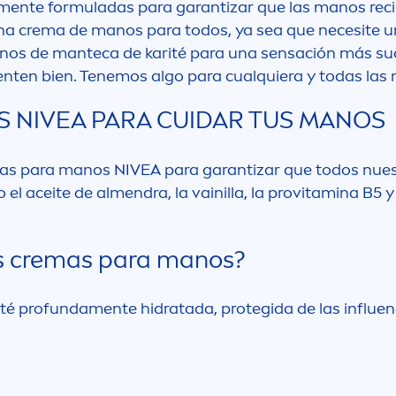
men
te formuladas para garantizar que las manos rec
na crema de manos para todos, ya sea que necesite 
anos de manteca de karité para una sensación más su
enten bien. Tenemos algo para cualquiera y todas las
AS
NIVEA
PARA CUIDAR TUS MANOS
emas para manos
NIVEA
para garantizar que todos nues
 el aceite de al
men
dra, la vainilla, la pro
vitamin
a B5 
las cremas para manos?
sté profunda
men
te hidratada, protegida de las influ