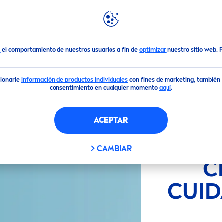
DACIONES
DESTACADOS
MUNDO
NIVEA
FILTROS
dado de Manos
r
el comportamiento de nuestros usuarios a fin de
optimizar
nuestro sitio web.
cionarle
información de productos individuales
con fines de marketing, también m
consentimiento en cualquier momento
aquí
.
ACEPTAR
 SELECCIONADOS
CAMBIAR
C
CUI
APLICAR