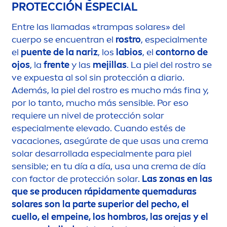
PROTECCIÓN ESPECIAL
Entre las llamadas «trampas solares» del
cuerpo se encuentran el
rostro
, especial
men
te
el
puente de la nariz
, los
labios
, el
contorno de
ojos
, la
frente
y las
mejillas
. La piel del rostro se
ve expuesta al sol sin protección a diario.
Además, la piel del rostro es mucho más fina y,
por lo tanto, mucho más sensible. Por eso
requiere un nivel de protección solar
especial
men
te elevado. Cuando estés de
vacaciones, asegúrate de que usas una crema
solar desarrollada especial
men
te para piel
sensible; en tu día a día, usa una crema de día
con factor de protección solar.
Las zonas en las
que se producen rápida
men
te quemaduras
solares son la parte superior del pecho, el
cuello, el empeine, los hombros, las orejas y el