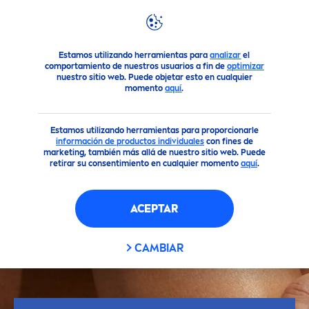
Reco
men
daciones
FAQ
¿Tienes preguntas en torno a nu
Estamos utilizando herramientas para
analizar
el
comportamiento de nuestros usuarios a fin de
optimizar
nuestro sitio web. Puede objetar esto en cualquier
momento
aquí
.
Estamos utilizando herramientas para proporcionarle
información de productos individuales
con fines de
marketing, también más allá de nuestro sitio web. Puede
retirar su consentimiento en cualquier momento
aquí
.
ACEPTAR
CAMBIAR