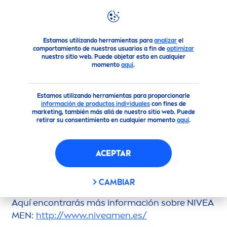
Reco
men
daciones
FAQ
¿Tienes preguntas acerca de
NI
Estamos utilizando herramientas para
analizar
el
comportamiento de nuestros usuarios a fin de
optimizar
nuestro sitio web. Puede objetar esto en cualquier
momento
aquí
.
¿TIENES PREGUNTAS
ACERCA DE
NIVEA
MEN
?
Estamos utilizando herramientas para proporcionarle
información de productos individuales
con fines de
AQUÍ ENCONTRARÁS LAS RESPUESTAS A
marketing, también más allá de nuestro sitio web. Puede
LAS PREGUNTAS MÁS
retirar su consentimiento en cualquier momento
aquí
.
ACEPTAR
¿TIENES PREGUNTAS ACERCA DE NUESTRA
CAMBIAR
GAMA DE CUIDADO MASCULINO?
Aquí encontrarás más información sobre
NIVEA
MEN
:
http://www.
nivea
men
.es/