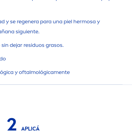
 y se regenera para una piel hermosa y
ñana siguiente.
 sin dejar residuos grasos.
ado
gica y oftalmológica
men
te
2
APLICÁ