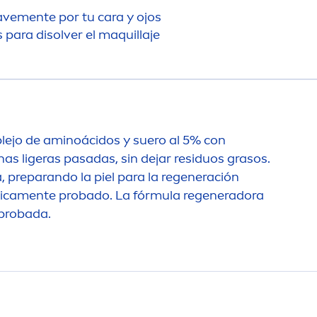
ave
men
te por tu cara y ojos
 para disolver el maquillaje
lejo de aminoácidos y suero al 5% con
nas ligeras pasadas, sin dejar residuos grasos.
, preparando la piel para la regeneración
ica
men
te probado. La fórmula regeneradora
probada.