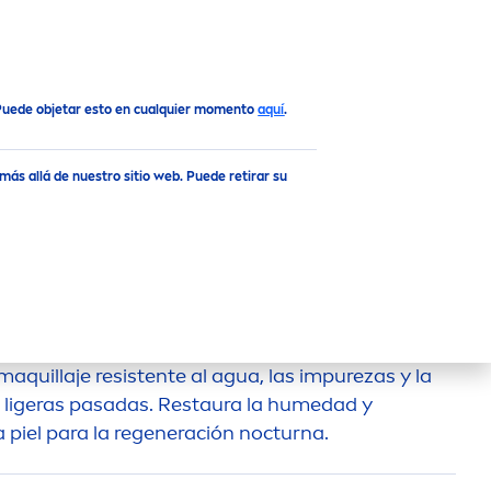
 Puede objetar esto en cualquier momento
aquí
.
ás allá de nuestro sitio web. Puede retirar su
GENERADORA
eradora
NIVEA
para pieles cansadas y sensibles
n 5 % de suero con pantenol y escualano y
 maquillaje resistente al agua, las im
pure
zas y la
 ligeras pasadas. Restaura la humedad y
 piel para la regeneración nocturna.