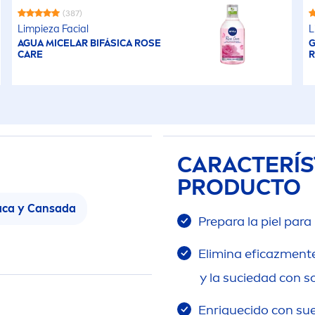
(387)
Limpieza Facial
L
AGUA MICELAR BIFÁSICA
ROSE
G
CARE
CARACTERÍS
PRODUCTO
aca y Cansada
Prepara la piel para
Elimina eficaz
men
t
y la suciedad con s
Enriquecido con sue