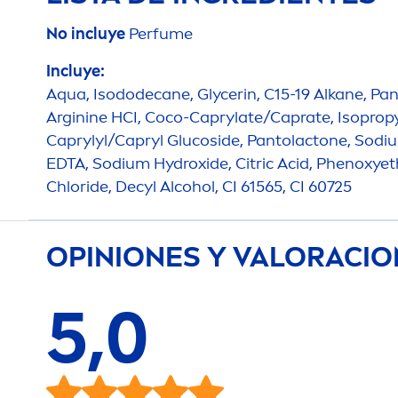
No incluye
Perfume
Incluye:
Aqua
, Isododecane, Glycerin, C15-19 Alkane, Pa
Arginine HCI, Coco-Caprylate/Caprate, Isopropy
Caprylyl/Capryl Glucoside, Pantolactone, Sodiu
EDTA, Sodium
Hydro
xide, Citric Acid, Phenoxy
Chloride, Decyl Alcohol, CI 61565, CI 60725
OPINIONES Y VALORACI
5,0