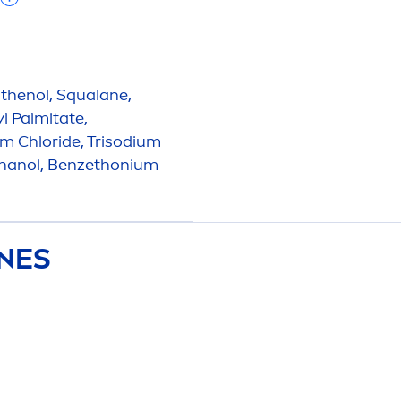
nthenol, Squalane,
l Palmitate,
m Chloride, Trisodium
ethanol, Benzethonium
ONES