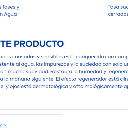
 fases y
Pasa su
on Agua
cerrados
STE PRODUCTO
onas cansadas y sensibles está enriquecida con comp
stente al agua, las im
pure
zas y la suciedad con solo u
el con mucha suavidad. Restaura la humedad y regenera
la mañana siguiente. El efecto regenerador está clín
el y ojos está dermatológica y oftalmológica
men
te a