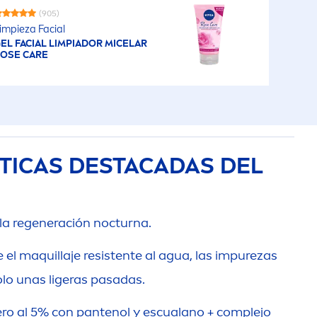
(905)
impieza Facial
EL FACIAL LIMPIADOR MICELAR
ROSE
CARE
TICAS DESTACADAS DEL
 la regeneración nocturna.
e el maquillaje resistente al agua, las im
pure
zas
olo unas ligeras pasadas.
ro al 5% con pantenol y escualano + complejo