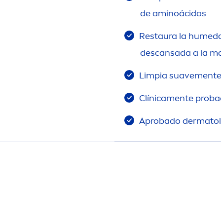
de aminoácidos
Restaura la humedad
descansada a la ma
Limpia suave
men
te
Clínica
men
te prob
Aprobado dermatoló