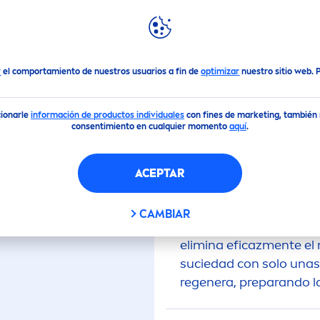
DACIONES
DESTACADOS
MUNDO
NIVEA
Micelar con Sérum Regeneradora
r
el comportamiento de nuestros usuarios a fin de
optimizar
nuestro sitio web.
(1)
cionarle
información de productos individuales
con fines de marketing, también m
consentimiento en cualquier momento
aquí
.
LAR CON SÉRUM RE
ACEPTAR
El Agua Micelar Regen
CAMBIAR
está enriquecida con u
elimina eficaz
men
te el
suciedad con solo unas
regenera, preparando la