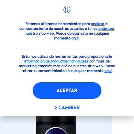
Productos
NIVEA
Men
Antitranspirantes para hombres
Estamos utilizando herramientas para
analizar
el
comportamiento de nuestros usuarios a fin de
optimizar
nuestro sitio web. Puede objetar esto en cualquier
momento
aquí
.
(7)
ANTITRANSPIRANTE
DEEP
Estamos utilizando herramientas para proporcionarle
BLACK
CARBON DARK WOOD -
información de productos individuales
con fines de
marketing, también más allá de nuestro sitio web. Puede
ROLL ON
retirar su consentimiento en cualquier momento
aquí
.
ACEPTAR
CAMBIAR