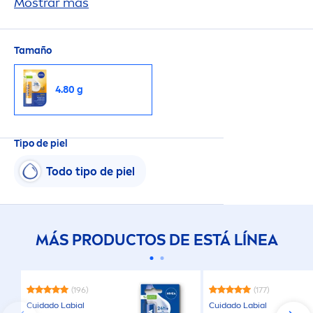
FPS 50 que protege intensa
Mostrar más
men
te los labios de
los rayos UVA/UVB y de los efectos dañinos del
sol
Tamaño
4.80 g
Tipo de piel
Todo tipo de piel
MÁS PRODUCTOS DE ESTÁ LÍNEA
(196)
(177)
Cuidado Labial
Cuidado Labial