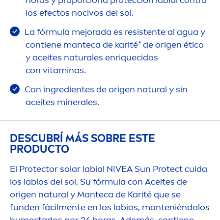
horas y proporciona protección labial contra
los efectos nocivos del sol.
La fórmula mejorada es resistente al agua y
contiene manteca de karité* de origen ético
y aceites
natural
es enriquecidos
con
vitamin
as.
Con ingredientes de origen
natural
y sin
aceites minerales.
DESCUBRÍ MÁS SOBRE ESTE
PRODUCTO
El
Protect
or solar labial
NIVEA
Sun
Protect
cuida
los labios del sol. Su fórmula con Aceites de
origen
natural
y Manteca de Karité que se
funden fácil
men
te en los labios, manteniéndolos