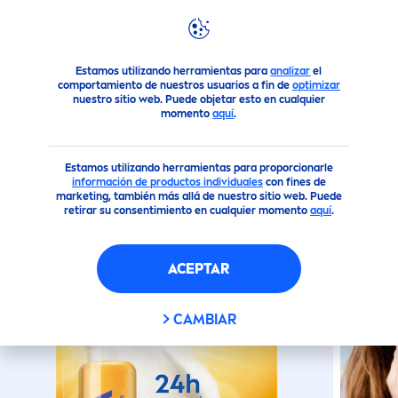
Productos
Cuidado Facial
Cuidado Labial
Bálsamo La
Estamos utilizando herramientas para
analizar
el
comportamiento de nuestros usuarios a fin de
optimizar
nuestro sitio web. Puede objetar esto en cualquier
momento
aquí
.
(58)
BÁLSAMO LABIAL
Estamos utilizando herramientas para proporcionarle
HUMECTANTE
SUN
PROTECT
F
información de productos individuales
con fines de
marketing, también más allá de nuestro sitio web. Puede
PS 50
retirar su consentimiento en cualquier momento
aquí
.
ACEPTAR
CAMBIAR