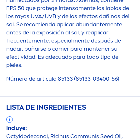
humectados por 24 horas. Además, contiene
FPS 50 que protege intensa
men
te los labios de
los rayos UVA/UVB y de los efectos dañinos del
sol. Se recomienda aplicar abundante
men
te
antes de la exposición al sol, y reaplicar
frecuente
men
te, especial
men
te después de
nadar, bañarse o comer para mantener su
efectividad. Es adecuado para todo tipo de
pieles.
Número de articulo 85133 (85133-03400-56)
LISTA DE INGREDIENTES
Incluye:
Octyldodecanol, Ricinus Communis Seed Oil,