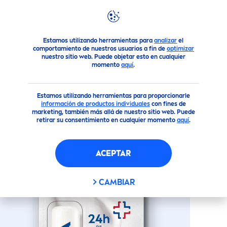
Productos
Cuidado Facial
Cuidado Labial
Protect
or 
Estamos utilizando herramientas para
analizar
el
comportamiento de nuestros usuarios a fin de
optimizar
nuestro sitio web. Puede objetar esto en cualquier
momento
aquí
.
(177)
PROTECT
OR LABIAL
Estamos utilizando herramientas para proporcionarle
HUMECTANTE DERMA
CARE
información de productos individuales
con fines de
marketing, también más allá de nuestro sitio web. Puede
FPS 15
retirar su consentimiento en cualquier momento
aquí
.
ACEPTAR
CAMBIAR