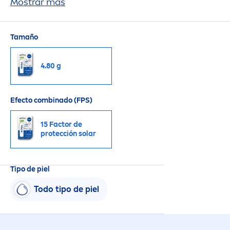
por 24 horas.
Mostrar más
Tamaño
4.80 g
Efecto combinado (FPS)
15 Factor de
protección solar
Tipo de piel
Todo tipo de piel