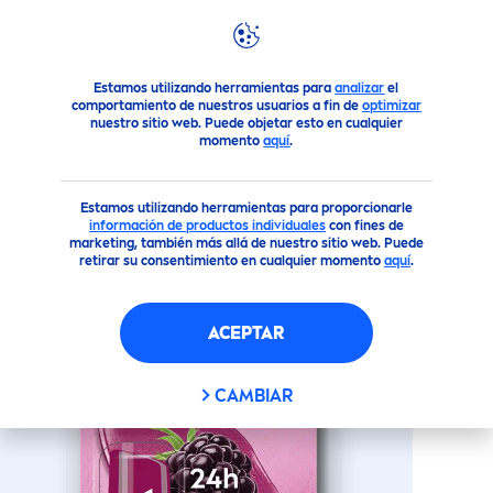
Productos
Cuidado Facial
Cuidado Labial
Bálsamo L
Estamos utilizando herramientas para
analizar
el
comportamiento de nuestros usuarios a fin de
optimizar
nuestro sitio web. Puede objetar esto en cualquier
momento
aquí
.
(32)
BÁLSAMO LABIAL
Estamos utilizando herramientas para proporcionarle
HUMECTANTE
BLACK
BERRY
información de productos individuales
con fines de
marketing, también más allá de nuestro sitio web. Puede
SHINE
retirar su consentimiento en cualquier momento
aquí
.
Nuevo
ACEPTAR
CAMBIAR