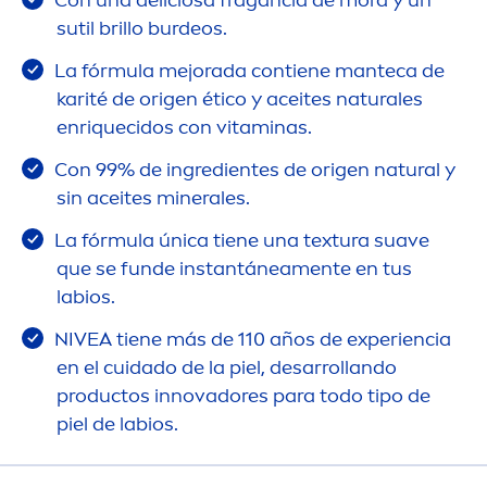
Con una deliciosa fragancia de mora y un
sutil brillo burdeos.
La fórmula mejorada contiene manteca de
karité de origen ético y aceites
natural
es
enriquecidos con
vitamin
as.
Con 99% de ingredientes de origen
natural
y
sin aceites minerales.
La fórmula única tiene una textura suave
que se funde instantánea
men
te en tus
labios.
NIVEA
tiene más de 110 años de experiencia
en el cuidado de la piel, desarrollando
productos innovadores para todo tipo de
piel de labios.