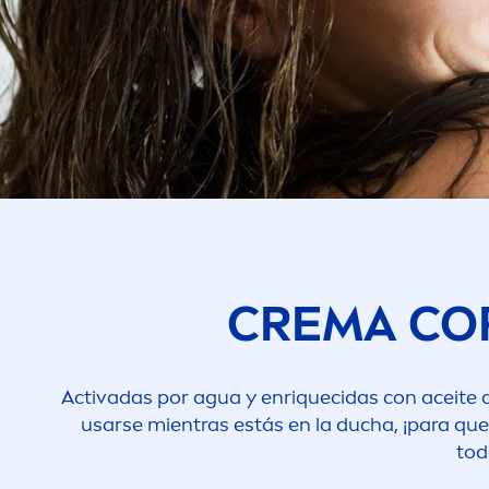
CREMA CO
Activadas por agua y enriquecidas con aceite d
usarse mientras estás en la ducha, ¡para que 
tod