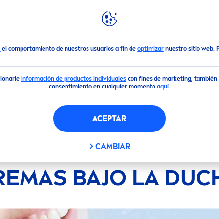
DACIONES
DESTACADOS
MUNDO
NIVEA
dado
Bajo la ducha
r
el comportamiento de nuestros usuarios a fin de
optimizar
nuestro sitio web.
cionarle
información de productos individuales
con fines de marketing, también m
consentimiento en cualquier momento
aquí
.
ACEPTAR
CAMBIAR
REMAS BAJO LA DUC