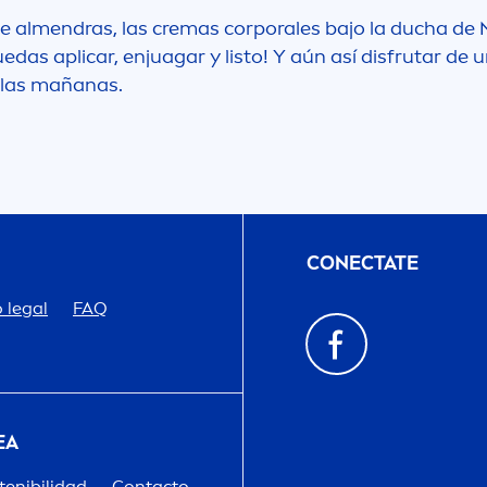
e al
men
dras, las cremas corporales bajo la ducha de
edas aplicar, enjuagar y listo! Y aún así disfrutar de 
 las mañanas.
CONECTATE
 legal
FAQ
EA
tenibilidad
Contacto