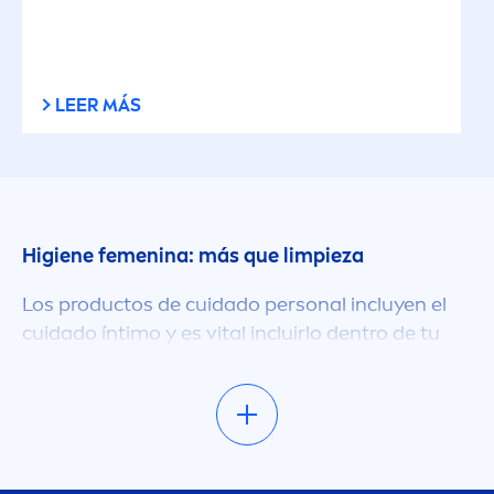
LEER MÁS
Higiene fe
men
ina: más que limpieza
Los productos de cuidado personal incluyen el
cuidado íntimo y es
vital
incluirlo dentro de tu
rutina diaria. Pero, ¿por qué es importante
hacerlo? La flora vaginal, la barrera
protect
ora
de la vagina, provee por si sola una protección
confiable contra algunos patógenos. Sin
embargo, si queres mantener esta protección