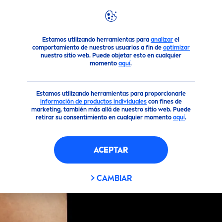
FILTROS
Productos
Loción Corporal Cremas Hidratantes
Cuidado 
Estamos utilizando herramientas para
analizar
el
PROPIEDADES
comportamiento de nuestros usuarios a fin de
optimizar
nuestro sitio web. Puede objetar esto en cualquier
momento
aquí
.
Cuidado
Estamos utilizando herramientas para proporcionarle
información de productos individuales
con fines de
Limpieza
marketing, también más allá de nuestro sitio web. Puede
retirar su consentimiento en cualquier momento
aquí
.
Suavidad
ACEPTAR
FILTROS SELECCIONADOS
CAMBIAR