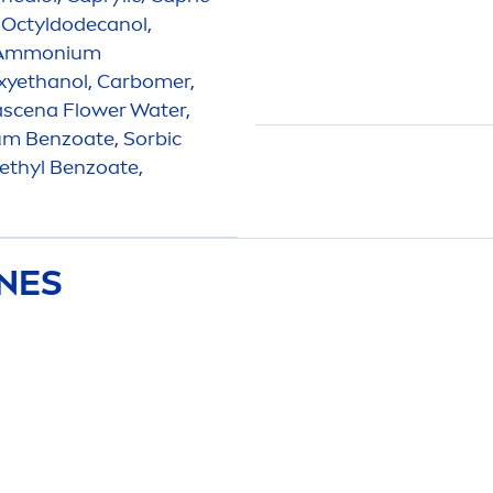
e, Octyldodecanol,
, Ammonium
xyethanol, Carbomer,
scena Flower Water,
um Benzoate, Sorbic
 Methyl Benzoate,
ONES