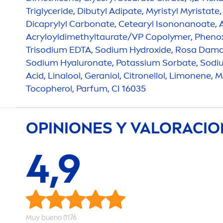
Triglyceride, Dibutyl Adipate, Myristyl Myristat
Dicaprylyl Carbonate, Cetearyl Isononanoate
Acryloyldimethyltaurate/VP Copolymer, Pheno
Trisodium EDTA, Sodium
Hydro
xide, Rosa Dama
Sodium
Hyaluron
ate, Potassium Sorbate, Sodi
Acid, Linalool, Geraniol, Citronellol, Limonene,
Tocopherol, Parfum, CI 16035
OPINIONES Y VALORACI
4,9
Muy bueno (1176