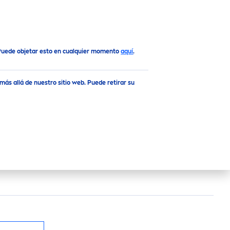
 Puede objetar esto en cualquier momento
aquí
.
ás allá de nuestro sitio web. Puede retirar su
ACIAL EN GEL
nte Facial
Rose
Care
en Gel combina el Ácido
icios antioxidantes del Agua de Rosas Orgánica.