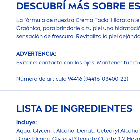
DESCUBRÍ MÁS SOBRE E
La fórmula de nuestra Crema Facial Hidratante 
Orgánica, para brindarle a tu piel una hidratac
sensación de frescura. Re
vital
iza la piel dejánd
ADVERTENCIA:
Evitar el contacto con los ojos. Mantener fuera 
Número de articulo 94416 (94416-03400-22)
LISTA DE INGREDIENTES
Incluye:
Aqua
, Glycerin, Alcohol Denat., Cetearyl Alcoho
Dimethicone, Glyceryl Stearate Citrate, 1,2-Hex