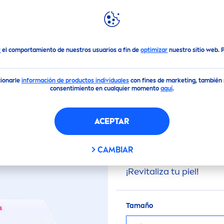
DACIONES
DESTACADOS
MUNDO
NIVEA
Crema de Dia
Rose
Care
Crema Hidratante Facial en Gel
r
el comportamiento de nuestros usuarios a fin de
optimizar
nuestro sitio web.
(1176)
cionarle
información de productos individuales
con fines de marketing, también m
consentimiento en cualquier momento
aquí
.
REMA HIDRATANTE F
ACEPTAR
Nuestra Crema Hidrata
CAMBIAR
Hialurónico y los benef
¡Re
vital
iza tu piel!
Tamaño