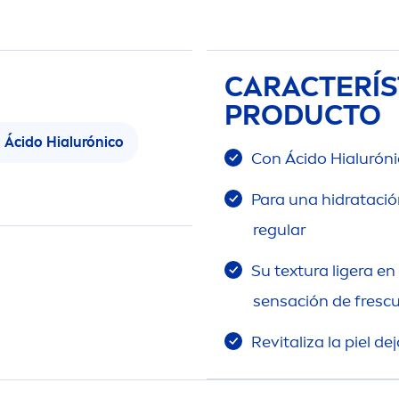
CARACTERÍS
PRODUCTO
Ácido Hialurónico
Con Ácido Hialurón
Para una hidratació
regular
Su textura ligera en
sensación de fresc
Re
vital
iza la piel d