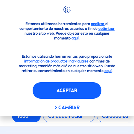
FILTROS
Productos
Cuidado Facial
Estamos utilizando herramientas para
analizar
el
TIPO DE PIEL
comportamiento de nuestros usuarios a fin de
optimizar
nuestro sitio web. Puede objetar esto en cualquier
momento
aquí
.
Piel Madura
Estamos utilizando herramientas para proporcionarle
información de productos individuales
con fines de
Piel Mixta
marketing, también más allá de nuestro sitio web. Puede
retirar su consentimiento en cualquier momento
aquí
.
Piel Normal
PRODUCTOS FACIALES
ACEPTAR
Piel Opaca y Cansada
CAMBIAR
Piel Seca
Todo
Cuidado Facial
Cuidado Labi