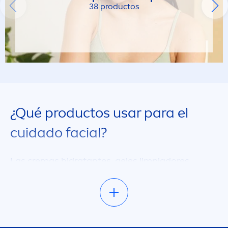
38 productos
¿Qué productos usar para el
cuidado facial?
Las cremas hidratantes, geles limpiadores,
tónicos y sueros especiales son los productos
faciales más reco
men
dados y utilizados hoy en
día para el cuidado facial. Las posibles
combinaciones, como así también la intensidad
de uso de cada uno dependerá principal
men
te