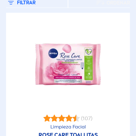
Piel Sensible
FILTRAR
ORDENAR
Todo tipo de piel
FACTOR DE PROTECCIÓN SOLAR
15
30
6
SIN INGREDIENTES
(107)
Aceite Mineral
Limpieza Facial
ROSE
CARE
TOALLITAS