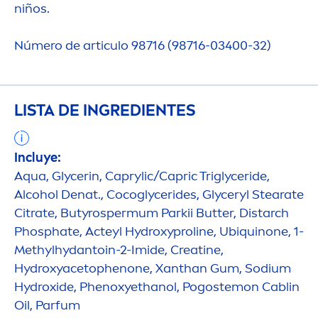
niños.
Número de articulo 98716 (98716-03400-32)
LISTA DE INGREDIENTES
Incluye:
Aqua
, Glycerin, Caprylic/Capric Triglyceride,
Alcohol Denat., Cocoglycerides, Glyceryl Stearate
Citrate, Butyrospermum Parkii
Butter
, Distarch
Phosphate, Acteyl
Hydro
xyproline, Ubiquinone, 1-
Methylhydantoin-2-Imide, Creatine,
Hydro
xyacetophenone, Xanthan Gum, Sodium
Hydro
xide, Phenoxyethanol, Pogostemon Cablin
Oil, Parfum