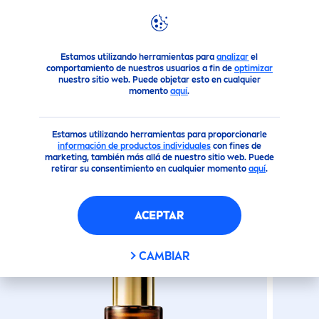
Productos
Cuidado Facial
Cremas Humectantes
Ser
Estamos utilizando herramientas para
analizar
el
comportamiento de nuestros usuarios a fin de
optimizar
nuestro sitio web. Puede objetar esto en cualquier
momento
aquí
.
(3)
SÉRUM FACIAL DOBLE ACCIÓN
Estamos utilizando herramientas para proporcionarle
Q10 ANTIARRUGAS EXPERT |
información de productos individuales
con fines de
marketing, también más allá de nuestro sitio web. Puede
NIVEA
retirar su consentimiento en cualquier momento
aquí
.
Nuevo
ACEPTAR
CAMBIAR