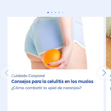
Facial
Íntimo
Limpieza Corporal
Limpieza Facial
PROPIEDADES
Cuidado Corporal
1 Ingrediente Activo
Consejos para la celulitis en los muslos
¿Cómo combatir la «piel de naranja»?
Aclarante
Anti-Edad