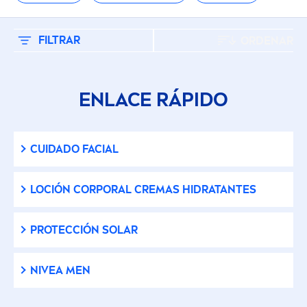
Afeitado
Cremas Corporales
FILTRAR
ORDENAR
Cuidado (Solar)
ENLACE RÁPIDO
Cuidado de Manos
CUIDADO FACIAL
Cuidado Facial
LOCIÓN CORPORAL CREMAS HIDRATANTES
Cuidado Labial
PROTECCIÓN SOLAR
Desodorante
NIVEA
MEN
Desodorantes