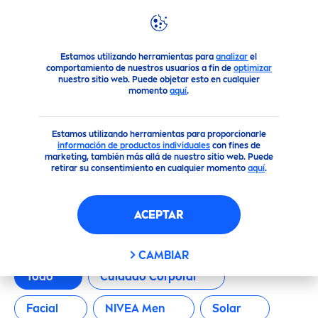
FILTROS
Productos
Estamos utilizando herramientas para
analizar
el
CATEGORÍA PRINCIPAL
comportamiento de nuestros usuarios a fin de
optimizar
nuestro sitio web. Puede objetar esto en cualquier
momento
aquí
.
Cuidado Corporal
Estamos utilizando herramientas para proporcionarle
información de productos individuales
con fines de
Facial
marketing, también más allá de nuestro sitio web. Puede
retirar su consentimiento en cualquier momento
aquí
.
NIVEA Men
NUESTROS PRODUCTOS
ACEPTAR
Solar
CAMBIAR
TIPO DE PRODUCTO
Todo
Cuidado Corporal
Facial
NIVEA
Men
Solar