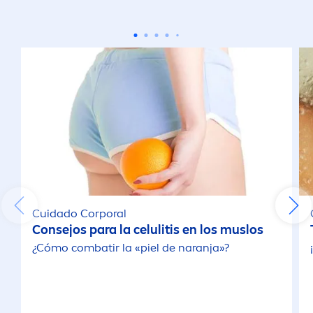
Facial
Íntimo
Limpieza Corporal
Limpieza Facial
PROPIEDADES
Cuidado Corporal
1 Ingrediente Activo
Consejos para la celulitis en los muslos
¿Cómo combatir la «piel de naranja»?
Aclarante
Anti-Edad