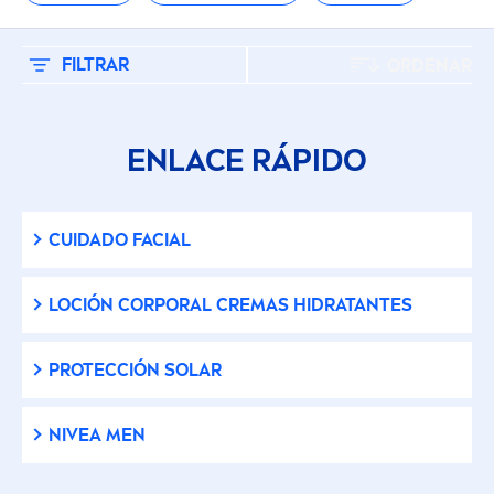
Afeitado
Cremas Corporales
FILTRAR
ORDENAR
Cuidado (Solar)
ENLACE RÁPIDO
Cuidado de Manos
CUIDADO FACIAL
Cuidado Facial
LOCIÓN CORPORAL CREMAS HIDRATANTES
Cuidado Labial
PROTECCIÓN SOLAR
Desodorante
NIVEA
MEN
Desodorantes