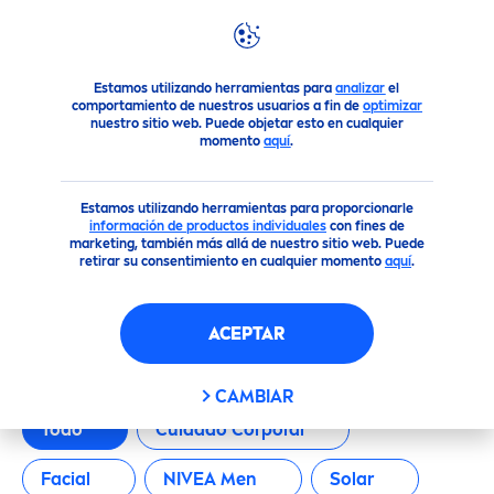
FILTROS
Productos
Estamos utilizando herramientas para
analizar
el
CATEGORÍA PRINCIPAL
comportamiento de nuestros usuarios a fin de
optimizar
nuestro sitio web. Puede objetar esto en cualquier
momento
aquí
.
Cuidado Corporal
Estamos utilizando herramientas para proporcionarle
información de productos individuales
con fines de
Facial
marketing, también más allá de nuestro sitio web. Puede
retirar su consentimiento en cualquier momento
aquí
.
NIVEA Men
NUESTROS PRODUCTOS
ACEPTAR
Solar
CAMBIAR
TIPO DE PRODUCTO
Todo
Cuidado Corporal
Facial
NIVEA
Men
Solar