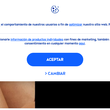
DACIONES
DESTACADOS
MUNDO
NIVEA
r
el comportamiento de nuestros usuarios a fin de
optimizar
nuestro sitio web.
cionarle
información de productos individuales
con fines de marketing, también m
consentimiento en cualquier momento
aquí
.
S
ACEPTAR
S
CAMBIAR