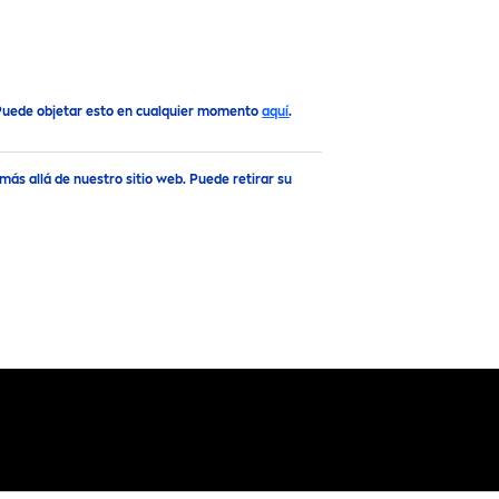
Arriba
 Puede objetar esto en cualquier momento
aquí
.
ás allá de nuestro sitio web. Puede retirar su