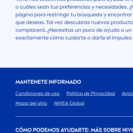
o cuáles sean tus preferencias y necesidades. ¿
página para restringir tu búsqueda y encontrar
que deseas. Tal vez descubras nuevos producto
complacerá. ¿Necesitas un poco de ayuda o un 
exacta
men
te cómo cuidarte o darte el impulso
MANTENETE INFORMADO
Condiciones de uso
Politica de Privacidad
Aviso
Mapa del sitio
NIVEA
Global
CÓMO PODEMOS AYUDARTE: MÁS SOBRE
NIV