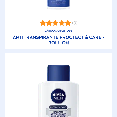
50+
(9)
6
Desodorantes
ANTITRANSPIRANTE PROCTECT &
CARE
-
ROLL-ON
GAMA DE PRODUCTOS
Aclarado Natural
Anti-Wrinkle
Bajo la Ducha
Cool Kick