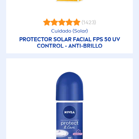
Piel Opaca y Cansada
(1423)
Piel Seca
Cuidado (Solar)
PROTECT
OR SOLAR FACIAL FPS 50 UV
Piel Sensible
CONTROL - ANTI-BRILLO
Todo tipo de piel
FACTOR DE PROTECCIÓN SOLAR
15
30
50