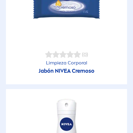
Cremas y Lociones
Desmaquillantes
Desodorante en Aerosol
(0)
Desodorante en Barra
Limpieza Corporal
Jabón
NIVEA
Cremoso
Desodorante Roll On
Espuma para afeitar
Foam
Geles de Ducha