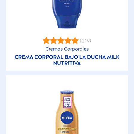
Lociones Micelares
Milk Nutritiva
Pearl & Beauty
(219)
Cremas Corporales
Protect & Bronze
CREMA CORPORAL BAJO LA DUCHA MILK
NUTRITIVA
Protect & Care
Protect & Moisture
Pure Invisible
Q10