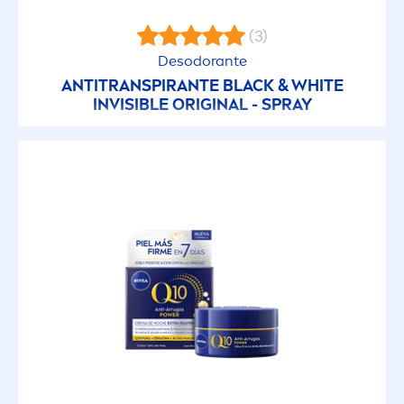
Protección Solar Invisible
(3)
Desodorante
ANTITRANSPIRANTE
BLACK
&
WHITE
Rápida Absorción
INVISIBLE
ORIGINAL
- SPRAY
Recycled material
Refrescante
Reparador
Sin alcohol
Suavidad