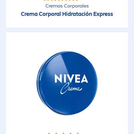
Cremas Corporales
Facial
Crema Corporal Hidratación Express
Íntimo
Limpieza Corporal
Limpieza Facial
PROPIEDADES
1 Ingrediente Activo
Aclarante
Anti-Edad