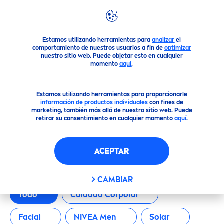
FILTROS
Productos
Estamos utilizando herramientas para
analizar
el
CATEGORÍA PRINCIPAL
comportamiento de nuestros usuarios a fin de
optimizar
nuestro sitio web. Puede objetar esto en cualquier
momento
aquí
.
Cuidado Corporal
Estamos utilizando herramientas para proporcionarle
información de productos individuales
con fines de
Facial
marketing, también más allá de nuestro sitio web. Puede
retirar su consentimiento en cualquier momento
aquí
.
NIVEA Men
NUESTROS PRODUCTOS
ACEPTAR
Solar
CAMBIAR
TIPO DE PRODUCTO
Todo
Cuidado Corporal
Facial
NIVEA
Men
Solar