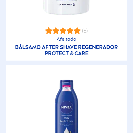
Cremas Multriproposito
Double Effect
(6)
Dry
Afeitado
BÁLSAMO AFTER SHAVE REGENERADOR
PROTECT
&
CARE
Dry Comfort
Dry Comfort
Dry Impact
Esenciales
Fresh