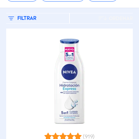
Afeitado
Cremas Corporales
FILTRAR
ORDENAR
Cuidado (Solar)
Cuidado de Manos
Cuidado Facial
Cuidado Labial
Desodorante
Desodorantes
(919)