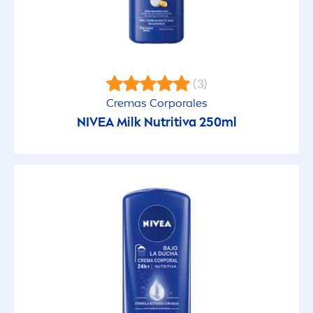
Fruity Shine
Hidratación Express
(3)
Cremas Corporales
Hydro Care
NIVEA
Milk Nutritiva 250ml
Intimo
Invisible Black & White
Lip Butter
Loción Corporal con Aceites Naturales