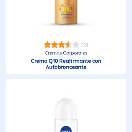
Sensitive
Sensitive & Pure
Sensitive Protect
(13)
Cremas Corporales
Silver Protect
Crema Q10 Reafirmante con
Autobronceante
Stress Protect
Sun Kids
CLUSTER
Aerosol