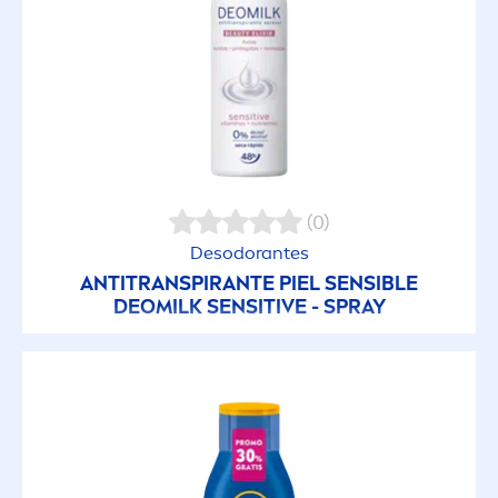
Geles y Leches
Jabones
Protector Labial
(0)
Protectores Solares en Crema
Desodorantes
ANTITRANSPIRANTE PIEL SENSIBLE
DEOMILK
SENSITIVE
- SPRAY
Protectores Solares Faciales
Protectores Solares para Bebés y Niños
Reafirmante