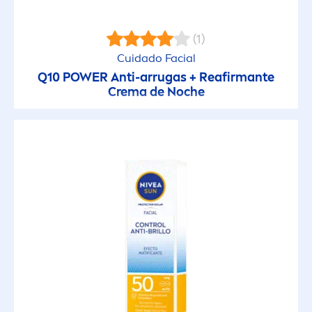
Tono Uniforme de la Piel
(1)
TIPO DE PIEL
Cuidado Facial
Q10 POWER Anti-arrugas + Reafirmante
Piel Extra Seca
Crema de Noche
Piel Grasa
Piel Madura
Piel Mixta
Piel Niños
Piel Normal