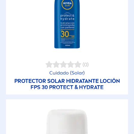
Roll on
Serum
Toallitas
Tratamiento
(0)
Cuidado (Solar)
FILTROS SELECCIONADOS
PROTECT
OR SOLAR HIDRATANTE LOCIÓN
FPS 30
PROTECT
&
HYDRA
TE